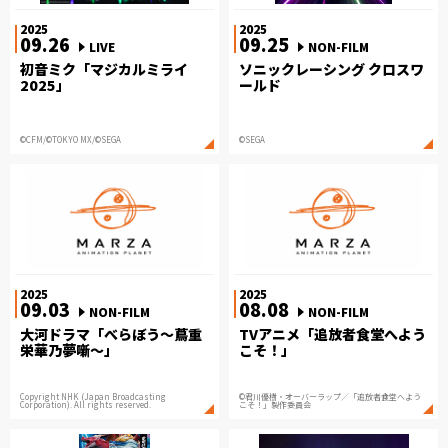
2025
2025
09.26
09.25
LIVE
NON-FILM
初音ミク「マジカルミライ
ソニックレーシング クロスワ
2025」
ールド
©CFM/©TOKYO MX/©SEGA
©SEGA
2025
2025
09.03
08.08
NON-FILM
NON-FILM
大河ドラマ「べらぼう〜蔦重
TVアニメ「追放者食堂へよう
栄華乃夢噺〜」
こそ！」
Copyright NHK (Japan Broadcasting
©君川優樹・オーバーラップ／「追放者食堂へよう
Corporation). All rights reserved.
こそ！」製作委員会