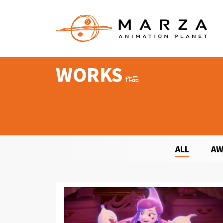
WORKS
作品
ALL
AW