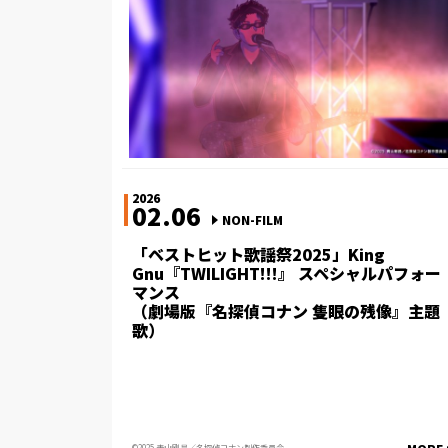
2026
02.06
NON-FILM
「ベストヒット歌謡祭2025」King
Gnu『TWILIGHT!!!』 スペシャルパフォー
マンス
（劇場版『名探偵コナン 隻眼の残像』主題
歌）
©2025 青山剛昌／名探偵コナン製作委員会