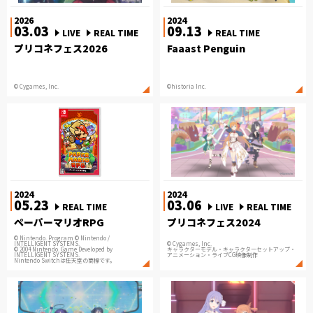
2026
2024
03.03
09.13
LIVE
REAL TIME
REAL TIME
プリコネフェス2026
Faaast Penguin
© Cygames, Inc.
©historia Inc.
2024
2024
05.23
03.06
REAL TIME
LIVE
REAL TIME
ペーパーマリオRPG
プリコネフェス2024
© Nintendo. Program © Nintendo /
INTELLIGENT SYSTEMS.
© Cygames, Inc.
© 2004 Nintendo. Game Developed by
キャラクターモデル・キャラクターセットアップ・
INTELLIGENT SYSTEMS.
アニメーション・ライブCG映像制作
Nintendo Switchは任天堂の商標です。