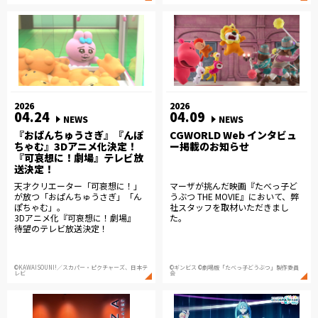
2026
2026
04.24
04.09
NEWS
NEWS
『おぱんちゅうさぎ』『んぽ
CGWORLD Web インタビュ
ちゃむ』3Dアニメ化決定！
ー掲載のお知らせ
『可哀想に！劇場』テレビ放
送決定！
天才クリエーター「可哀想に！」
マーザが挑んだ映画『たべっ子ど
が放つ「おぱんちゅうさぎ」「ん
うぶつ THE MOVIE』において、弊
ぽちゃむ」。
社スタッフを取材いただきまし
3Dアニメ化『可哀想に！劇場』
た。
待望のテレビ放送決定！
©KAWAISOUNI!／スカパー・ピクチャーズ、日本テ
©ギンビス ©劇場版「たべっ子どうぶつ」製作委員
レビ
会