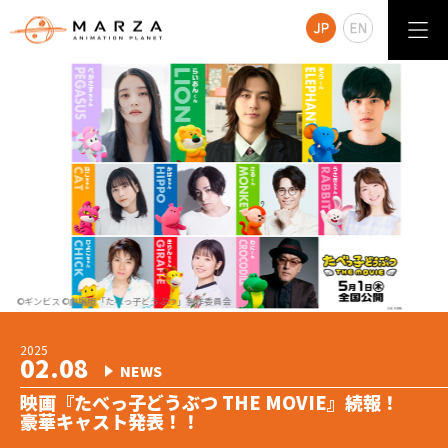
©ギンビス ©劇場版「たべっ子どうぶつ」製作委員会
2026
2025
2024
04.24
2026
2025
2025
2025
03.19
2025
2024
2024
08.01
04.17
12.19
05.14
05.01
02.08
12.17
12.12
NEWS
NEWS
NEWS
WORKS
NEWS
NEWS
WORKS
NEWS
NEWS
NEWS
『おぱんちゅうさぎ』『んぽちゃむ』3Dアニメ化決
続報！映画『たべっ子どうぶつ THE MOVIE』
『こねこのチー ポンポンらー夏休み』が
マーザ・アニメーションプラネットの2025年デモリ
『たべっ子どうぶつ THE MOVIE』Blu-ray&DVD発
『たべっ子どうぶつ THE MOVIE』 LINEスタンプ登
映画『たべっ子どうぶつ THE MOVIE』
映画『たべっ子どうぶつ THE MOVIE』続報！
映画『ソニック × シャドウ TOKYO MISSION』が
映画『たべっ子どうぶつ THE MOVIE』続報！
定！
本予告&本ビジュアルが公開！
Netflix「今日のキッズシリーズTOP10（日本）」
ールが公開されました！
売！
場！
2025年5月1日公開
豪華キャスト発表！！
12月27日に日本で公開！
特報映像&ティザービジュアル解禁！
『可哀想に！劇場』テレビ放送決定！
主題歌はTravis Japanに決定！
１位獲得！