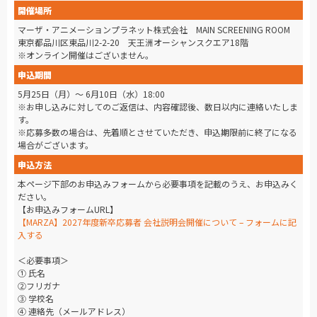
開催場所
マーザ・アニメーションプラネット株式会社 MAIN SCREENING ROOM
東京都品川区東品川2-2-20 天王洲オーシャンスクエア18階
※オンライン開催はございません。
申込期間
5月25日（月）～ 6月10日（水）18:00
※お申し込みに対してのご返信は、内容確認後、数日以内に連絡いたしま
す。
※応募多数の場合は、先着順とさせていただき、申込期限前に終了になる
場合がございます。
申込方法
本ページ下部のお申込みフォームから必要事項を記載のうえ、お申込みく
ださい。
【お申込みフォームURL】
【MARZA】2027年度新卒応募者 会社説明会開催について – フォーム​に記
入する
＜必要事項＞
① 氏名
②フリガナ
③ 学校名
④ 連絡先（メールアドレス）