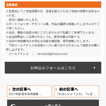
注意事項
※定員内にてご参加受理の方、定員を超えたためご参加の受理が出来なか
った方、
双方に連絡いたします。
※ポートフォリオ・デモリール等、作品の講評は実施いたしませんのでご
了承ください。
※当日、服装の指定は特にございませんので私服でご来場下さいませ。
※会社説明会にご出席されなくても、新卒応募は可能です。
※当日の参加案内はお申込み内容を確認後、順次連絡いたします。
下記メールアドレスを迷惑メールに振り分けられないよう設定をお願い
申し上げます。
メールアドレス ： ml-recruit@marza.com
お申込みフォームはこちら
次の記事へ
前の記事へ
2027年度 新卒採用募集 ....
『おぱんちゅうさぎ』『んぽ ....
一覧へ戻る