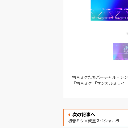
©CFM/©TO
※SAPPORO公演/『初音ミク「マジカルミラ
初音ミクたちバーチャル・シン
『初音ミク 「マジカルミライ」10t
次の記事へ
初音ミク×鼓童スペシャルラ ....