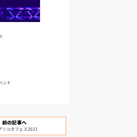
©CFM/©TOKYO MX/©SEGA
※SAPPORO公演/「SNOW MIKU 2023」テーマソング衣装
ベント
前の記事へ
プリコネフェス2023