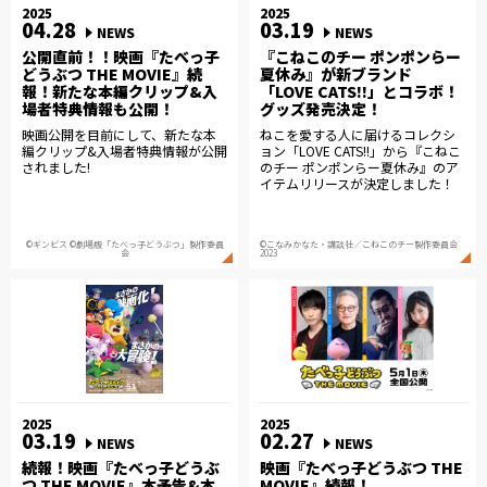
2025
2025
04.28
03.19
NEWS
NEWS
公開直前！！映画『たべっ子
『こねこのチー ポンポンらー
どうぶつ THE MOVIE』続
夏休み』が新ブランド
報！新たな本編クリップ&入
「LOVE CATS!!」とコラボ！
場者特典情報も公開！
グッズ発売決定！
映画公開を目前にして、新たな本
ねこを愛する人に届けるコレクシ
編クリップ&入場者特典情報が公開
ョン「LOVE CATS!!」から『こねこ
されました!
のチー ポンポンらー夏休み』のア
イテムリリースが決定しました！
©ギンビス ©劇場版「たべっ子どうぶつ」製作委員
©こなみかなた・講談社／こねこのチー製作委員会
会
2023
2025
2025
03.19
02.27
NEWS
NEWS
続報！映画『たべっ子どうぶ
映画『たべっ子どうぶつ THE
つ THE MOVIE』本予告&本
MOVIE』続報！