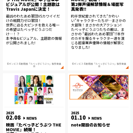
ビジュアルが公開！主題歌は
第2弾声優解禁情報＆場面写
Travis Japanに決定！
真発表!!
最凶のわたあめ軍団VSカワイイだ
約半世紀愛されてきた“かわい
けの戦闘力ゼロ軍団！
い”キャラクターたちが…まさかの
世界に迫る大ピンチを救える唯一
大冒険！まさかの大アクション!
の希望はたべっ子どうぶつだ
たべっ⼦どうぶつたちの敵は、ま
け…！？
さかの “最凶わたあめ軍団”⁉本作
本予告&ビジュアル、主題歌の情報
のカギを握るキャラクター達を演
が公開されました!
じる超豪華声優陣の情報が解禁と
なりました!
©ギンビス ©劇場版「たべっ子どうぶつ」製作委員
©ギンビス ©劇場版「たべっ子どうぶつ」製作委員
会
会
2025
2025
02.08
01.10
NEWS
NEWS
映画『たべっ子どうぶつ THE
note開設のお知らせ
MOVIE』続報！