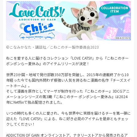
©こなみかなた・講談社／こねこのチー製作委員会2023
ねこを愛する人に届けるコレクション「LOVE CATS!!」から『こねこのチー
ポンポンらー夏休み』のアイテムリリースが決定！
世界23か国・地域で発行部数350万部を突破し、2015年の連載終了から10
年経った今でも国内外問わず根強い人気を誇るねこ漫画の名作『チーズスイ
ートホーム』。
そして漫画を原作としてマーザが制作を行った『こねこのチー』3DCGアニ
メーションシリーズの第3期『こねこのチー ポンポンらー夏休み』は2024
年にNetflixで独占配信されました。
いつの時代も多くの人に愛され、今も世界中に笑顔を届けるチーを第一弾に
迎えた「LOVE CATS!!」による、ねこ好き必見のアイテムを是非ともチェッ
クしてください！
ADDICTION OF GAIN オンラインストア、ナタリーストアから発売されるア