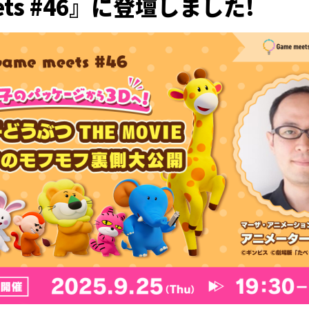
ets #46』に登壇しました!