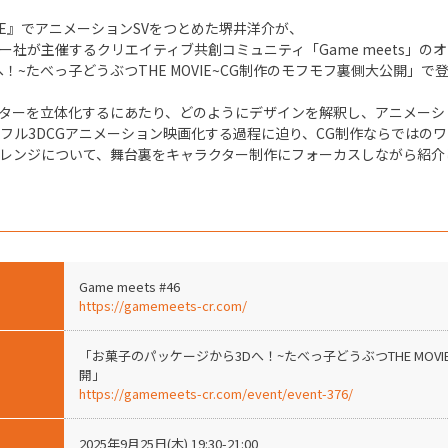
VIE』でアニメーションSVをつとめた堺井洋介が、
ー社が主催するクリエイティブ共創コミュニティ「Game meets」の
！~たべっ子どうぶつTHE MOVIE~CG制作のモフモフ裏側大公開」で
ターを立体化するにあたり、どのようにデザインを解釈し、アニメーシ
フル3DCGアニメーション映画化する過程に迫り、CG制作ならではの
レンジについて、舞台裏をキャラクター制作にフォーカスしながら紹介
Game meets #46
https://gamemeets-cr.com/
「お菓子のパッケージから3Dへ！~たべっ子どうぶつTHE MOV
開」
https://gamemeets-cr.com/event/event-376/
2025年9月25日(木) 19:30-21:00