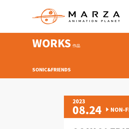
WORKS
作品
SONIC&FRIENDS
2023
08.24
NON-F