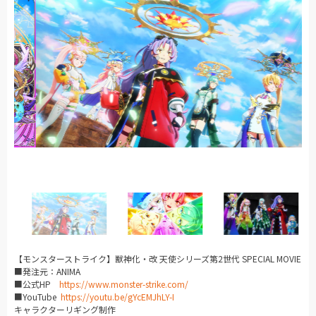
【モンスターストライク】獣神化・改 天使シリーズ第2世代 SPECIAL MOVIE
■発注元：ANIMA
■公式HP
https://www.monster-strike.com/
■YouTube
https://youtu.be/gYcEMJhLY-I
キャラクターリギング制作