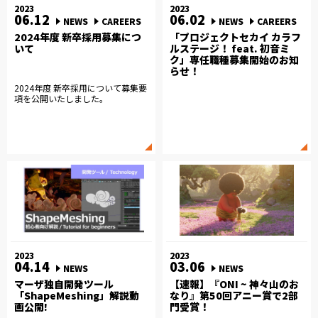
2023
2023
06.12
06.02
NEWS
CAREERS
NEWS
CAREERS
2024年度 新卒採用募集につ
「プロジェクトセカイ カラフ
いて
ルステージ！ feat. 初音ミ
ク」専任職種募集開始のお知
らせ！
2024年度 新卒採用について募集要
項を公開いたしました。
2023
2023
04.14
03.06
NEWS
NEWS
マーザ独自開発ツール
【速報】『ONI ~ 神々山のお
「ShapeMeshing」解説動
なり』第50回アニー賞で2部
画公開!
門受賞！