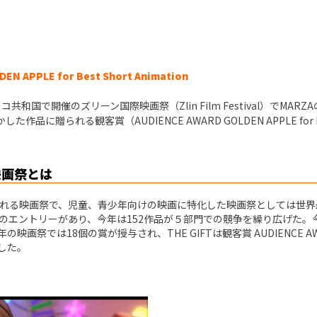
EN APPLE for Best Short Animation
ェコ共和国で開催のズリーン国際映画祭（Zlin Film Festival）でM
作品に贈られる観客賞（AUDIENCE AWARD GOLDEN APPLE for Bes
映画祭とは
れる映画祭で、児童、青少年向けの映画に特化した映画祭としては世界
作品のエントリーがあり、今年は152作品が５部門での競争を繰り広げた
映画祭では18個の賞が授与され、THE GIFTは観客賞 AUDIENCE AWARD
受賞した。