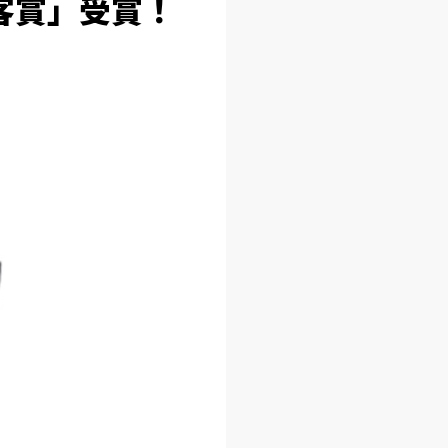
観客賞」受賞！