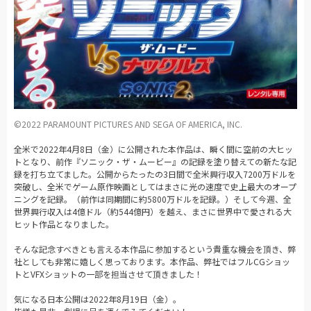
©2022 PARAMOUNT PICTURES AND SEGA OF AMERICA, INC.
全米で2022年4月8日（金）に公開された本作品は、瞬く間に空前の大ヒッ
トとなり、前作『ソニック・ザ・ムービー』の記録を塗り替えての新たな記
録を打ち立てました。公開からたったの3日間で全米興行収入7200万ドルを
突破し、全米でゲーム原作映画としてはまさに光の速度で史上最大のオープ
ニングを記録。（前作は同期間に約5800万ドルを記録。）そして今週、全
世界興行収入は4億ドル（約544億円）を越え、まさに世界中で愛される大
ヒット作品となりました。
そんな記念すべきとも言える本作品に参加するという貴重な機会を頂き、弊
社としても非常に嬉しく思っております。本作品、弊社ではフルCGショッ
トとVFXショットの一部を担当させて頂きました！
気になる日本公開は2022年8月19日（金）。