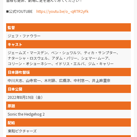
皆様も是非、劇場に足を運んでみてください！
◼️公式
YOUTUBE
https://youtu.be/o_-qRTR2yFk
監督
ジェフ・ファウラー
キャスト
ジェームズ・マースデン、ベン・シュワルツ、ティカ・サンプター、
ナターシャ・ロスウェル、アダム・パリー、シェマー･ムーア、
コリーン・オショーネシー、イドリス・エルバ、ジム・キャリー
日本語吹替版
中川大志、山寺宏一、木村昴、広橋涼、中村悠一、井上麻里奈
日本公開
2022年8月19日（金）
原題
Sonic the Hedgehog 2
配給
東和ピクチャーズ