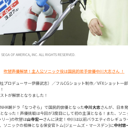
EGA OF AMERICA, INC. ALL RIGHTS RESERVED.
吹替声優解禁！主人公ソニック役は国民的若手俳優中川大志さん
！
社プロデューサー伊藤武志）／フルCGショット制作／VFXショット一
！
ストが解禁となりました！
NHK朝ドラ「なつぞら」で国民的俳優となった
中川大志
さんが、日本
となった！声優挑戦は今回が3度目にして初の主演となる！また、ソニ
ャリー)の吹替は
山寺宏一
さんに決定！中川は以前バラエティのレギュラ
、ソニックの相棒となる保安官トム(ジェームズ・マースデン)に
中村悠