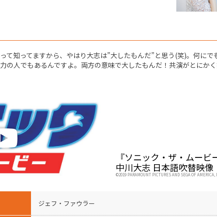
て知ってますから、やはり大志は”大したもんだ”と思う(笑)。何にで
力の人でもあるんですよ。両方の意味で大したもんだ！共演がとにかく
『ソニック・ザ・ムービ
中川大志 日本語吹替映像
©2019 PARAMOUNT PICTURES AND SEGA OF AMERICA, I
ジェフ・ファウラー