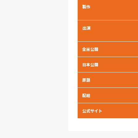
製作
出演
全米公開
日本公開
原題
配給
公式サイト