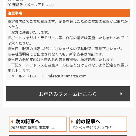
④ 連絡先（メールアドレス）
注意事項
※定員内にてご参加受理の方、定員を超えたためご参加の受理が出来なか
った方、
双方に連絡いたします。
※ポートフォリオ・デモリール等、作品の講評は実施いたしませんのでご
了承ください。
※当日、服装の指定は特にございませんので私服でご来場下さいませ。
※会社説明会にご出席されなくても、新卒応募は可能です。
※当日の参加案内はお申込み内容を確認後、順次連絡いたします。
下記メールアドレスを迷惑メールに振り分けられないよう設定をお願い
申し上げます。
メールアドレス ： ml-recruit@marza.com
お申込みフォームはこちら
次の記事へ
前の記事へ
2026年度 新卒採用募集 ....
『たべっ子どうぶつ THE ....