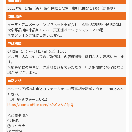
開催日時
2025年6月17日（火） 受付開始 17:30 説明会開始 18:00（定員制）
開催場所
マーザ・アニメーションプラネット株式会社 MAIN SCREENING ROOM
東京都品川区東品川2-2-20 天王洲オーシャンスクエア18階
※オンライン開催はございません。
申込期間
6月2日（月）～ 6月17日（火）12:00
※お申し込みに対してのご返信は、内容確認後、数日以内に連絡いたしま
す。
※応募多数の場合は、先着順とさせていただき、申込期限前に終了になる
場合がございます。
申込方法
本ページ下部のお申込みフォームから必要事項を記載のうえ、お申込みく
ださい。
【お申込みフォームURL】
https://forms.office.com/r/SvGwAkF4pQ
＜必要事項＞
① 氏名
②フリガナ
③ 学校名