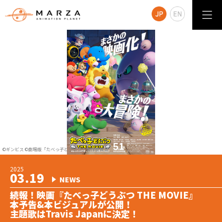
©ギンビス ©劇場版「たべっ子どうぶつ」製作委員会
2026
2025
2024
04.24
2026
2025
2025
2025
03.19
2025
2024
2024
08.01
04.17
12.19
05.14
05.01
02.08
12.17
12.12
NEWS
NEWS
NEWS
WORKS
NEWS
NEWS
WORKS
NEWS
NEWS
NEWS
『おぱんちゅうさぎ』『んぽちゃむ』3Dアニメ化決
続報！映画『たべっ子どうぶつ THE MOVIE』
『こねこのチー ポンポンらー夏休み』が
マーザ・アニメーションプラネットの2025年デモリ
『たべっ子どうぶつ THE MOVIE』Blu-ray&DVD発
『たべっ子どうぶつ THE MOVIE』 LINEスタンプ登
映画『たべっ子どうぶつ THE MOVIE』
映画『たべっ子どうぶつ THE MOVIE』続報！
映画『ソニック × シャドウ TOKYO MISSION』が
映画『たべっ子どうぶつ THE MOVIE』続報！
定！
本予告&本ビジュアルが公開！
Netflix「今日のキッズシリーズTOP10（日本）」
ールが公開されました！
売！
場！
2025年5月1日公開
豪華キャスト発表！！
12月27日に日本で公開！
特報映像&ティザービジュアル解禁！
『可哀想に！劇場』テレビ放送決定！
主題歌はTravis Japanに決定！
１位獲得！