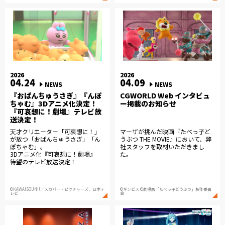
2026
2026
04.24
04.09
NEWS
NEWS
『おぱんちゅうさぎ』『んぽ
CGWORLD Web インタビュ
ちゃむ』3Dアニメ化決定！
ー掲載のお知らせ
『可哀想に！劇場』テレビ放
送決定！
天才クリエーター「可哀想に！」
マーザが挑んだ映画『たべっ子ど
が放つ「おぱんちゅうさぎ」「ん
うぶつ THE MOVIE』において、弊
ぽちゃむ」。
社スタッフを取材いただきまし
3Dアニメ化『可哀想に！劇場』
た。
待望のテレビ放送決定！
©KAWAISOUNI!／スカパー・ピクチャーズ、日本テ
©ギンビス ©劇場版「たべっ子どうぶつ」製作委員
レビ
会