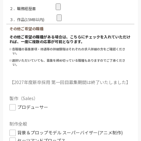
２．職務経歴書
３．作品(15MB以内)
その他ご希望の職種
その他ご希望の職種がある場合は、こちらにチェックを入れていただけ
れば、一度に複数の応募が可能となります。
※各職種の募集要項・待遇等の詳細情報はそれぞれの求人詳細の方をご確認くださ
い。
※選択いただいていても、募集を締め切っている職種もありますのでご了承くださ
い。
【2027年度新卒採用 第一回目募集期間は終了いたしました】
製作（Sales）
プロデューサー
制作全般
背景＆プロップモデル スーパーバイザー(アニメ制作)
セッツアンドプロップス