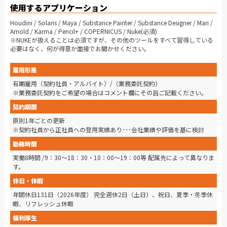
使用するアプリケーション
Houdini / Solaris / Maya / Substance Painter / Substance Designer / Mari /
Arnold / Karma / Pencil+ / COPERNICUS / Nuke(必須)
※NUKEが扱えることは必須ですが、その他のツールをすべて習得している
必要はなく、何が得意か面接でお聞かせください。
雇用形態
有期雇用（契約社員・アルバイト）/（業務委託契約）
※業務委託契約をご希望の場合はコメント欄にその旨ご記載ください。
契約期間
原則1年ごとの更新
※契約社員から正社員への登用実績あり･･･会社業績や評価を基に検討
勤務時間
実働8時間 /9：30～18：30・10：00～19：00等 配属先によって異なりま
す。
休日・休暇
年間休日131日（2026年度） 完全週休2日（土日）、祝日、夏季・冬季休
暇、リフレッシュ休暇
福利厚生