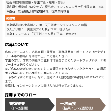
社会保険完備(健康・厚生年金・雇用・労災)
福利厚生倶楽部リロクラブ、慶弔金、インフルエンザ予防接種実施、契約
保養所、総合福祉団体定期保険、 従業員持株会
勤務地
東京都品川区東品川2-2-20 天王洲オーシャンスクエア18階
りんかい線：「天王洲アイル駅」下車 徒歩4分
東京モノレール：「天王洲アイル駅」下車 徒歩4分
応募について
応募フォームより、応募書類（履歴書・職務経歴書・ポートフォリオやデモ
リール等の作品）を添付の上、ご応募ください。
学生の方は、学校の課題や自主制作作品をまとめたポートフォリオや、デモ
リールをお送りください。
※ご応募いただいた内容をもとに書類選考を行わせていただきます。書類選
考を通過した方のみ面接のご案内をいたします。
予めご了承ください。なお、選考には2週間程度お時間をいただいており
ます。
※原則、インターンシップの受け入れは行っておりません。
採用までのフロー