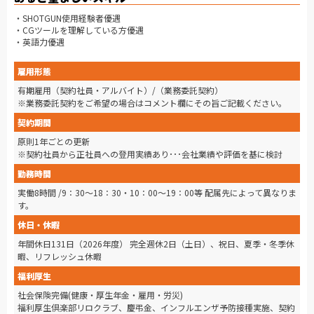
・SHOTGUN使用経験者優遇
・CGツールを理解している方優遇
・英語力優遇
雇用形態
有期雇用（契約社員・アルバイト）/（業務委託契約）
※業務委託契約をご希望の場合はコメント欄にその旨ご記載ください。
契約期間
原則1年ごとの更新
※契約社員から正社員への登用実績あり･･･会社業績や評価を基に検討
勤務時間
実働8時間 /9：30～18：30・10：00～19：00等 配属先によって異なりま
す。
休日・休暇
年間休日131日（2026年度） 完全週休2日（土日）、祝日、夏季・冬季休
暇、リフレッシュ休暇
福利厚生
社会保険完備(健康・厚生年金・雇用・労災)
福利厚生倶楽部リロクラブ、慶弔金、インフルエンザ予防接種実施、契約